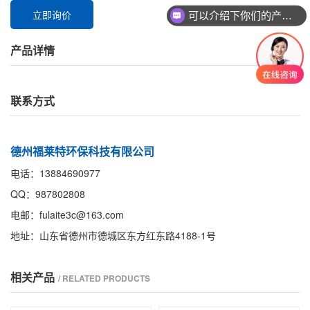
立即询价
可以介绍下你们的产品么
产品详情
联系方式
德州福莱特环保科技有限公司
电话：13884690977
QQ：987802808
电邮：fulaite3c@163.com
地址：山东省德州市德城区东方红东路4188-1号
相关产品
/ RELATED PRODUCTS