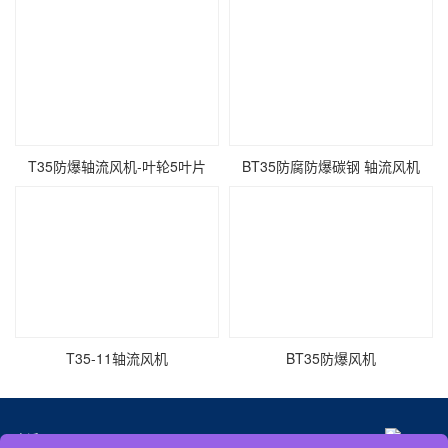
T35防爆轴流风机-叶轮5叶片
BT35防腐防爆碳钢 轴流风机
T35-11轴流风机
BT35防爆风机
电话： 13884690977