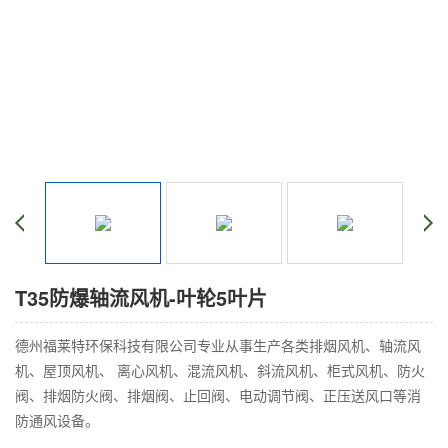
T35防爆轴流风机-叶轮5叶片
德州福莱特环保科技有限公司专业从事生产各类排烟风机、轴流风
机、屋顶风机、 离心风机、混流风机、斜流风机、柜式风机、防火
阀、排烟防火阀、排烟阀、止回阀、电动调节阀、正压送风口等消
防通风设备。