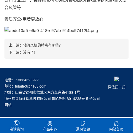
合风管等
资质齐全-用着更放心
上一篇：
轴流风机的特点有哪些？
下一篇：没有了！
电话： 13884690977
邮箱：fulaite3c@163.com
微信扫一扫
地址：山东省德州市德城区东方红东路4188-1号
德州福莱特环保科技有限公司
鲁ICP备18014238号-5
子公司
网站
电话咨询
产品中心
通风资讯
网站首页