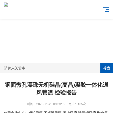
搜索
钢面微孔漂珠无机硅晶(高晶)凝胶一体化通
风管道 检验报告
时间：2025-11-20 09:33:52
点击：105次
公司专业生产：镀锌风管-不锈钢风管-螺旋风管-玻璃钢风管-耐火复